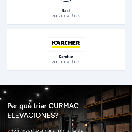
Baoli
VEURE CATÀLEG
Karcher
VEURE CATÀLEG
Per què triar CURMAC
ELEVACIONES?
+25 anys d'experiència en el sector
✓