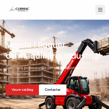
Venda i lloguer
de maquinària industrial
Solucions professionals per obra, indústria i
manteniment.
Veure catàleg
Contactar